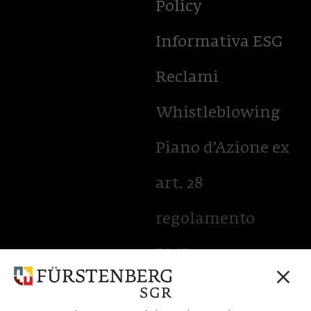
Policy
Informativa ESG
Reclami
Whistleblowing
Piano d’Azione ex
art. 28
regolamento
BMR
Accessibilità